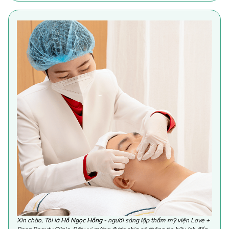
Xin chào, Tôi là
Hồ Ngọc Hồng
- người sáng lập thẩm mỹ viện Love +