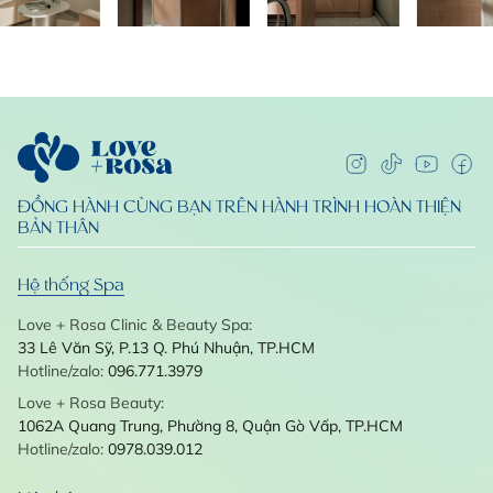
ĐỒNG HÀNH CÙNG BẠN TRÊN HÀNH TRÌNH HOÀN THIỆN
BẢN THÂN
Hệ thống Spa
Love + Rosa Clinic & Beauty Spa:
33 Lê Văn Sỹ, P.13
Q. Phú Nhuận, TP.HCM
Hotline/zalo:
096.771.3979
Love + Rosa Beauty:
1062A Quang Trung, Phường 8, Quận Gò Vấp, TP.HCM
Hotline/zalo:
0978.039.012