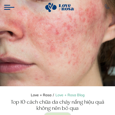
Love + Rosa
/
Love + Rosa Blog
Top 10 cách chữa da cháy nắng hiệu quả
không nên bỏ qua