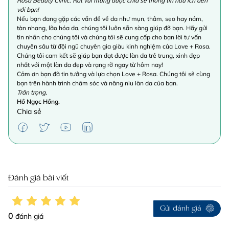
Rosa Beauty Clinic. Rất vui mừng được chia sẻ thông tin hữu ích đến
với bạn!
Nếu bạn đang gặp các vấn đề về da như mụn, thâm, sẹo hay nám,
tàn nhang, lão hóa da, chúng tôi luôn sẵn sàng giúp đỡ bạn. Hãy gửi
tin nhắn cho chúng tôi và chúng tôi sẽ cung cấp cho bạn lời tư vấn
chuyên sâu từ đội ngũ chuyên gia giàu kinh nghiệm của Love + Rosa.
Chúng tôi cam kết sẽ giúp bạn đạt được làn da trẻ trung, xinh đẹp
nhất với một làn da đẹp và rạng rỡ ngay từ hôm nay!
Cảm ơn bạn đã tin tưởng và lựa chọn Love + Rosa. Chúng tôi sẽ cùng
bạn trên hành trình chăm sóc và nâng niu làn da của bạn.
Trân trọng,
Hồ Ngọc Hồng.
Chia sẻ
Đánh giá bài viết
Gửi đánh giá
0
đánh giá