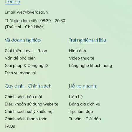
Liên hệ
Email:
we@loverosa.vn
Thời gian làm việc:
08:30 - 20:30
(Thứ Hai - Chủ Nhật)
Về doanh nghiệp
Trải nghiệm trị liệu
Giới thiệu Love + Rosa
Hình ảnh
Vấn đề phổ biến
Video thực tế
Giải pháp & Công nghệ
Lắng nghe khách hàng
Dịch vụ mang lại
Quy định - Chính sách
Hỗ trợ nhanh
Chính sách bảo mật
Liên hệ
Điều khoản sử dụng website
Bảng giá dịch vụ
Chính sách xử lý khiếu nại
Tips làm đẹp
Chính sách thanh toán
Tư vấn - Giải đáp
FAQs