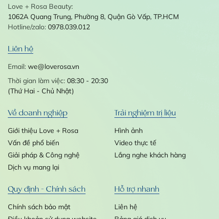
Love + Rosa Beauty:
1062A Quang Trung, Phường 8, Quận Gò Vấp, TP.HCM
Hotline/zalo:
0978.039.012
Liên hệ
Email:
we@loverosa.vn
Thời gian làm việc:
08:30 - 20:30
(Thứ Hai - Chủ Nhật)
Về doanh nghiệp
Trải nghiệm trị liệu
Giới thiệu Love + Rosa
Hình ảnh
Vấn đề phổ biến
Video thực tế
Giải pháp & Công nghệ
Lắng nghe khách hàng
Dịch vụ mang lại
Quy định - Chính sách
Hỗ trợ nhanh
Chính sách bảo mật
Liên hệ