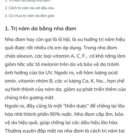
1. Trị nám da bằng nha đam
2. Cách trị nám da với dầu oliu
3. Cà chua trị nám da đơn giản
1. Trị nám da bằng nha đam
Nha đam hay còn gọi là lô hội, là xu hướng trị nám hiệu
quả được rất nhiều chị em áp dụng. Trong nha đam
chứa aloesin, các loại vitamin A, C, F… có khả năng làm
giảm hắc sắc tố melanin trên da và bảo vệ da tránh
ảnh hưởng của tia UV. Ngoài ra, với hàm lượng acid
amin, vitamin nhóm B, các vi lượng Ca, K, Na… hạn chế
sự hình thành của nám da, giảm sự phát triển thêm của
chúng trên gương mặt.
Ngoài ra, đây cũng là một “thần dược” để chống lại lão
hóa nhờ thành phần 90% nước. Nha đam cấp ẩm, bảo
vệ da hiệu quả, giúp chống lại các dấu hiệu lão hóa.
Thường xuyên đắp mặt nạ nha đam là cách trị nám tại