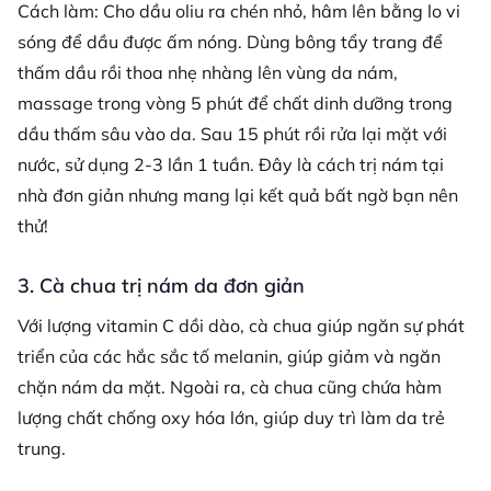
Cách làm: Cho dầu oliu ra chén nhỏ, hâm lên bằng lo vi
sóng để dầu được ấm nóng. Dùng bông tẩy trang để
thấm dầu rồi thoa nhẹ nhàng lên vùng da nám,
massage trong vòng 5 phút để chất dinh dưỡng trong
dầu thấm sâu vào da. Sau 15 phút rồi rửa lại mặt với
nước, sử dụng 2-3 lần 1 tuần. Đây là cách trị nám tại
nhà đơn giản nhưng mang lại kết quả bất ngờ bạn nên
thử!
3. Cà chua trị nám da đơn giản
Với lượng vitamin C dồi dào, cà chua giúp ngăn sự phát
triển của các hắc sắc tố melanin, giúp giảm và ngăn
chặn nám da mặt. Ngoài ra, cà chua cũng chứa hàm
lượng chất chống oxy hóa lớn, giúp duy trì làm da trẻ
trung.