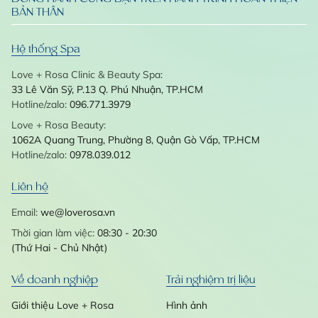
BẢN THÂN
Hệ thống Spa
Love + Rosa Clinic & Beauty Spa:
33 Lê Văn Sỹ, P.13
Q. Phú Nhuận, TP.HCM
Hotline/zalo:
096.771.3979
Love + Rosa Beauty:
1062A Quang Trung, Phường 8, Quận Gò Vấp, TP.HCM
Hotline/zalo:
0978.039.012
Liên hệ
Email:
we@loverosa.vn
Thời gian làm việc:
08:30 - 20:30
(Thứ Hai - Chủ Nhật)
Về doanh nghiệp
Trải nghiệm trị liệu
Giới thiệu Love + Rosa
Hình ảnh